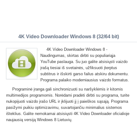
4K Video Downloader Windows 8 (32/64 bit)
4K Video Downloader Windows 8 -
Naudingumas, skirtas dirbti su populiariąja
YouTube paslauga. Su juo galite atsisiųsti vaizdo
įrašą tiesiai iš svetainės, užfiksuoti įterptus
subtitrus ir išskirti garso failus atskiru dokumentu.
Programa palaiko moderniausius vaizdo formatus.
Programinė įranga gali sinchronizuoti su naršyklėmis ir kitomis
multimedijos programomis. Norėdami pradėti dirbti su programa, turite
nukopijuoti vaizdo įrašo URL ir įklijuoti jį į paieškos sąsają. Programa
pasižymi puikiu optimizavimu, suvartojančiu minimalius sistemos
išteklius. Galite nemokamai atsisiųsti 4K Video Downloader oficialioje
naujausią versiją Windows 8 Lietuvių.