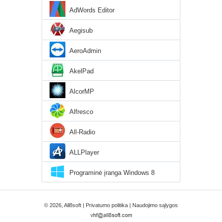
AdWords Editor
Aegisub
AeroAdmin
AkelPad
AlcorMP
Alfresco
All-Radio
ALLPlayer
Programinė įranga Windows 8
© 2026, All8soft |
Privatumo politika
|
Naudojimo sąlygos