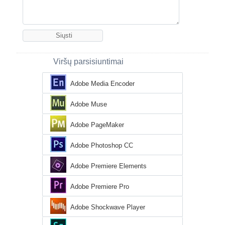
Viršų parsisiuntimai
Adobe Media Encoder
Adobe Muse
Adobe PageMaker
Adobe Photoshop CC
Adobe Premiere Elements
Adobe Premiere Pro
Adobe Shockwave Player