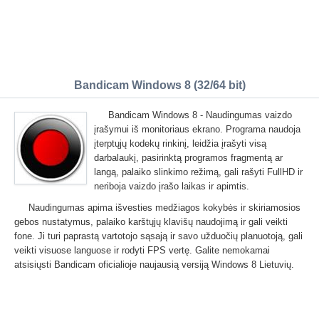
Bandicam Windows 8 (32/64 bit)
Bandicam Windows 8 - Naudingumas vaizdo
įrašymui iš monitoriaus ekrano. Programa naudoja
įterptųjų kodekų rinkinį, leidžia įrašyti visą
darbalaukį, pasirinktą programos fragmentą ar
langą, palaiko slinkimo režimą, gali rašyti FullHD ir
neriboja vaizdo įrašo laikas ir apimtis.
Naudingumas apima išvesties medžiagos kokybės ir skiriamosios
gebos nustatymus, palaiko karštųjų klavišų naudojimą ir gali veikti
fone. Ji turi paprastą vartotojo sąsają ir savo užduočių planuotoją, gali
veikti visuose languose ir rodyti FPS vertę. Galite nemokamai
atsisiųsti Bandicam oficialioje naujausią versiją Windows 8 Lietuvių.