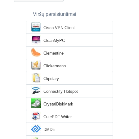
Viršų parsisiuntimai
Cisco VPN Client
CleanMyPC
Clementine
Clickermann
Clipdiary
Connectify Hotspot
CrystalDiskMark
CutePDF Writer
DMDE