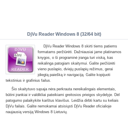
DjVu Reader Windows 8 (32/64 bit)
DjVu Reader Windows 8 skirti tiems patiems
formatams peržiūrėti. Dažniausiai jame platinamos
knygos, o ši programinė įranga turi viską, kas
reikalinga patogiam skaitymui. Galite peržiūrėti
vieno puslapio, dviejų puslapių režimus, gerai
įdiegtą paiešką ir navigaciją. Galite kopijuoti
tekstinius ir grafinius failus.
Šio skaitytuvo sąsaja nėra perkrauta nereikalingais elementais,
būtini įrankiai ir valdikliai pateikiami greitosios prieigos skydelyje. Dėl
patogumo palaikykite karštus klavišus. Leidžia dirbti kartu su keliais
DjVu failais. Galite nemokamai atsisiųsti DjVu Reader oficialioje
naujausią versiją Windows 8 Lietuvių.