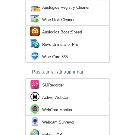
Auslogics Registry Cleaner
Wise Disk Cleaner
Auslogics BoostSpeed
Revo Uninstaller Pro
Wise Care 365
Paskutiniai atnaujinimai
SMRecorder
Active WebCam
WebCam Monitor
Webcam Surveyor
webcamXP