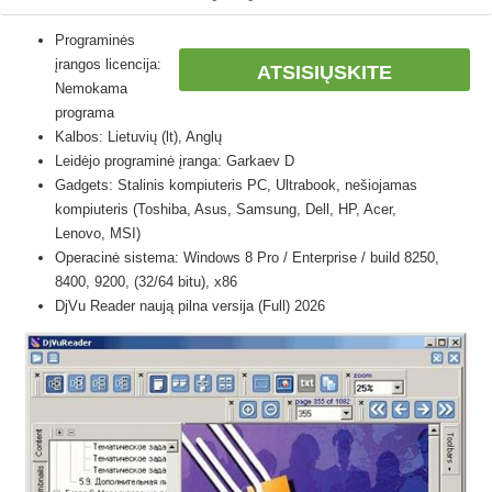
Programinės
įrangos licencija:
ATSISIŲSKITE
Nemokama
programa
Kalbos: Lietuvių (lt), Anglų
Leidėjo programinė įranga: Garkaev D
Gadgets: Stalinis kompiuteris PC, Ultrabook, nešiojamas
kompiuteris (Toshiba, Asus, Samsung, Dell, HP, Acer,
Lenovo, MSI)
Operacinė sistema: Windows 8 Pro / Enterprise / build 8250,
8400, 9200, (32/64 bitu), x86
DjVu Reader naują pilna versija (Full) 2026