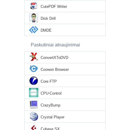
CutePDF Writer
Disk Drill
DMDE
Paskutiniai atnaujinimai
ConvertXToDVD
Coowon Browser
Core FTP
CPU-Control
CrazyBump
Crystal Player
Cubase SX