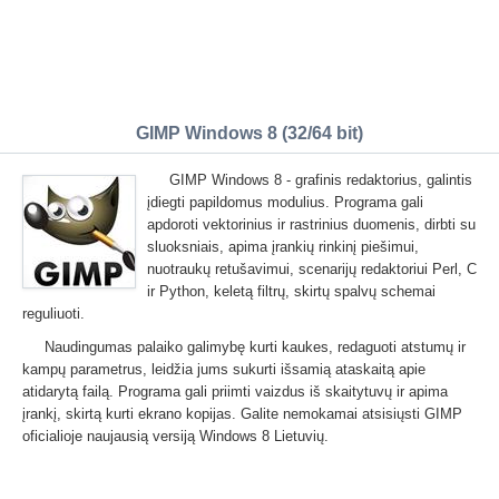
GIMP Windows 8 (32/64 bit)
GIMP Windows 8 - grafinis redaktorius, galintis
įdiegti papildomus modulius. Programa gali
apdoroti vektorinius ir rastrinius duomenis, dirbti su
sluoksniais, apima įrankių rinkinį piešimui,
nuotraukų retušavimui, scenarijų redaktoriui Perl, C
ir Python, keletą filtrų, skirtų spalvų schemai
reguliuoti.
Naudingumas palaiko galimybę kurti kaukes, redaguoti atstumų ir
kampų parametrus, leidžia jums sukurti išsamią ataskaitą apie
atidarytą failą. Programa gali priimti vaizdus iš skaitytuvų ir apima
įrankį, skirtą kurti ekrano kopijas. Galite nemokamai atsisiųsti GIMP
oficialioje naujausią versiją Windows 8 Lietuvių.