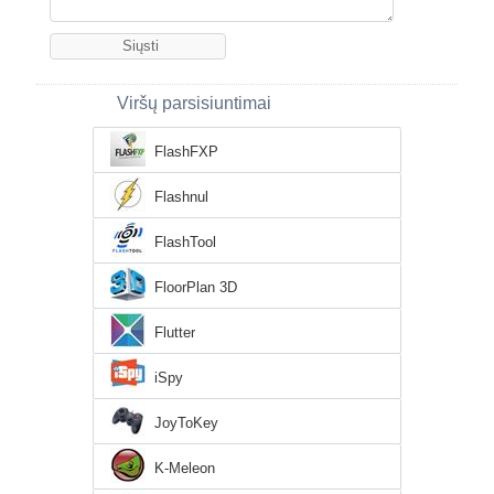
Viršų parsisiuntimai
FlashFXP
Flashnul
FlashTool
FloorPlan 3D
Flutter
iSpy
JoyToKey
K-Meleon