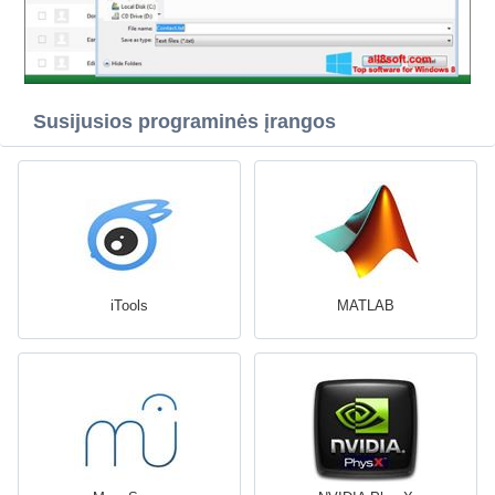
Susijusios programinės įrangos
iTools
MATLAB