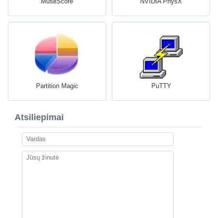
MuseScore
NVIDIA PhysX
Partition Magic
PuTTY
Atsiliepimai