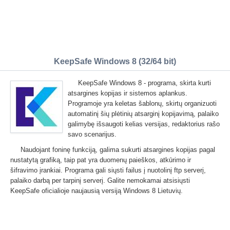
KeepSafe Windows 8 (32/64 bit)
KeepSafe Windows 8 - programa, skirta kurti
atsargines kopijas ir sistemos aplankus.
Programoje yra keletas šablonų, skirtų organizuoti
automatinį šių plėtinių atsarginį kopijavimą, palaiko
galimybę išsaugoti kelias versijas, redaktorius rašo
savo scenarijus.
Naudojant foninę funkciją, galima sukurti atsargines kopijas pagal
nustatytą grafiką, taip pat yra duomenų paieškos, atkūrimo ir
šifravimo įrankiai. Programa gali siųsti failus į nuotolinį ftp serverį,
palaiko darbą per tarpinį serverį. Galite nemokamai atsisiųsti
KeepSafe oficialioje naujausią versiją Windows 8 Lietuvių.