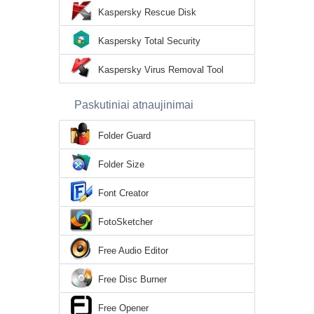
Kaspersky Rescue Disk
Kaspersky Total Security
Kaspersky Virus Removal Tool
Paskutiniai atnaujinimai
Folder Guard
Folder Size
Font Creator
FotoSketcher
Free Audio Editor
Free Disc Burner
Free Opener