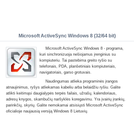
Microsoft ActiveSync Windows 8 (32/64 bit)
Microsoft ActiveSync Windows 8 - programa,
kuri sinchronizuoja nešiojamus įrenginius su
kompiuteriu. Tai pastebima greito ryšio su
telefonais, PDA, planšetiniais kompiuteriais,
navigatoriais, garso grotuvais.
Naudingumas atlieka programinės įrangos
atnaujinimus, ryšys atliekamas kabeliu arba belaidžiu ryšiu. Galite
atlikti keitimąsi daugialypės terpės failais, užrašų, kalendoriaus,
adresų knygos, skambučių naršyklės koregavimu. Yra įvairių įrankių,
parinkčių, skyrių. Galite nemokamai atsisiųsti Microsoft ActiveSync
oficialioje naujausią versiją Windows 8 Lietuvių.