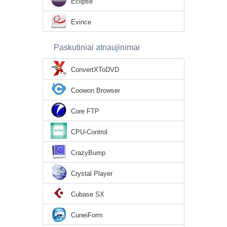
Eclipse
Evince
Paskutiniai atnaujinimai
ConvertXToDVD
Coowon Browser
Core FTP
CPU-Control
CrazyBump
Crystal Player
Cubase SX
CuneiForm